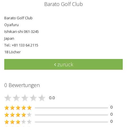
Barato Golf Club
Barato Golf Club
Oyafuru
Ishikari-shi 061-3245
Japan
Tel.: +81 133 64 2115
18 Löcher
zurück
0 Bewertungen
0.0
0
0
0