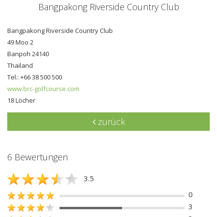
Bangpakong Riverside Country Club
Bangpakong Riverside Country Club
49 Moo 2
Banpoh 24140
Thailand
Tel.: +66 38 500 500
www.brc-golfcourse.com
18 Löcher
zurück
6 Bewertungen
3.5
0
3