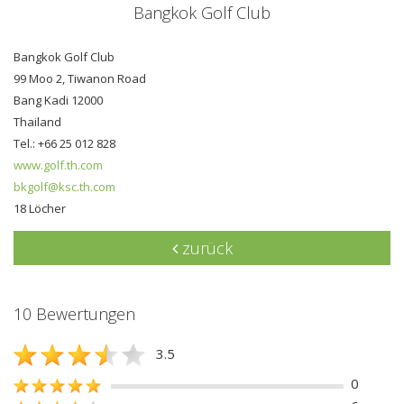
Bangkok Golf Club
Bangkok Golf Club
99 Moo 2, Tiwanon Road
Bang Kadi 12000
Thailand
Tel.: +66 25 012 828
www.golf.th.com
bkgolf@ksc.th.com
18 Löcher
zurück
10 Bewertungen
3.5
0