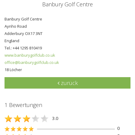
Banbury Golf Centre
Banbury Golf Centre
Aynho Road
Adderbury OX17 3NT
England
Tel.: +44 1295 810419
www.banburygolfclub.co.uk
office@banburygolfclub.co.uk
18 Löcher
zurück
1 Bewertungen
3.0
0