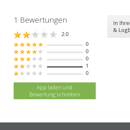
1 Bewertungen
In Ihr
& Log
2.0
0
0
0
1
0
App laden und
Bewertung schreiben