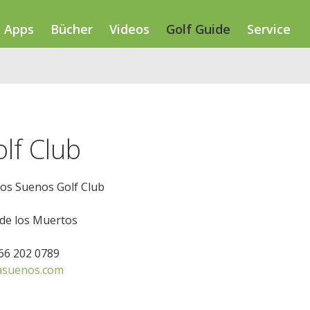
Apps
Bücher
Videos
Golf Guide
Service
lf Club
Los Suenos Golf Club
de los Muertos
866 202 0789
asuenos.com