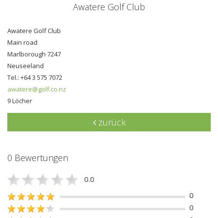
Awatere Golf Club
Awatere Golf Club
Main road
Marlborough 7247
Neuseeland
Tel.: +64 3 575 7072
awatere@golf.co.nz
9 Löcher
zurück
0 Bewertungen
0.0
0
0