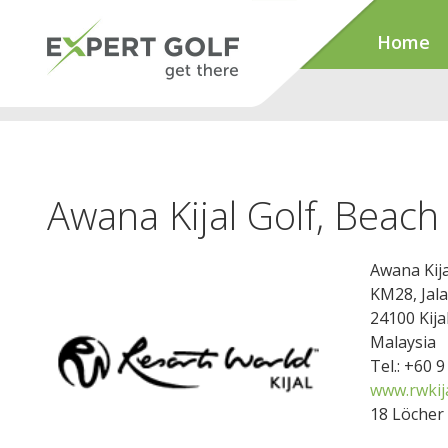
Home
Awana Kijal Golf, Beach
Awana Kija
KM28, Ja
24100 Kija
Malaysia
Tel.: +60 
www.rwkij
18 Löcher