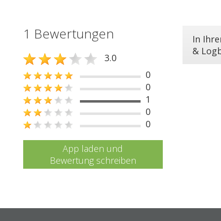
1 Bewertungen
In Ihr
& Log
3.0
0
0
1
0
0
App laden und
Bewertung schreiben