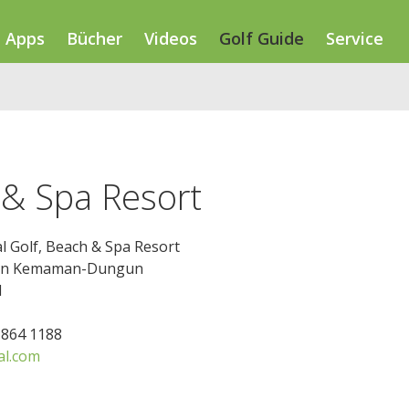
Apps
Bücher
Videos
Golf Guide
Service
 & Spa Resort
l Golf, Beach & Spa Resort
lan Kemaman-Dungun
l
9 864 1188
al.com