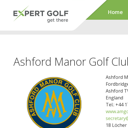
Home
Ashford Manor Golf Clu
Ashford M
Fordbridg
Ashford 
England
Tel.: +44 
www.amgc.
secretary
18 Löcher