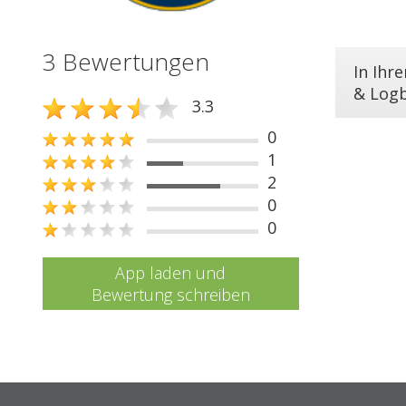
3 Bewertungen
In Ihr
& Log
3.3
0
1
2
0
0
App laden und
Bewertung schreiben