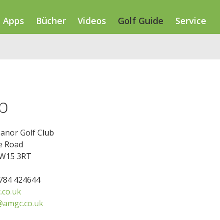
Apps
Bücher
Videos
Golf Guide
Service
b
anor Golf Club
e Road
TW15 3RT
1784 424644
co.uk
@amgc.co.uk