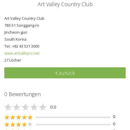
Art Valley Country Club
Art Valley Country Club
783-51 Songgang-ro
Jincheon-gun
South Korea
Tel.: +82 43 531 3000
www.artvalleycc.net
27 Löcher
zurück
0 Bewertungen
0.0
0
0