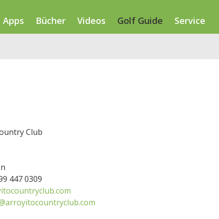
Apps
Bücher
Videos
Golf Guide
Service
Country Club
en
299 447 0309
itocountryclub.com
a@arroyitocountryclub.com