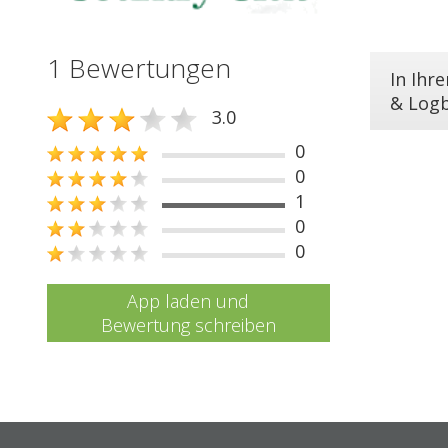
1 Bewertungen
In Ihr
& Log
3.0
0
0
1
0
0
App laden und
Bewertung schreiben