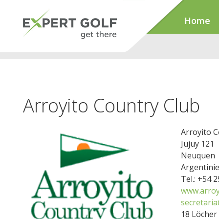
Home
Arroyito Country Club
Arroyito 
Jujuy 121
Neuquen
Argentini
Tel.: +54 
www.arroy
secretari
18 Löcher