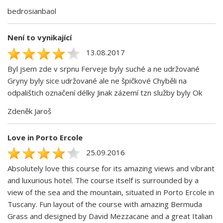
bedrosianbaol
Není to vynikající
13.08.2017
Byl jsem zde v srpnu Ferveje byly suché a ne udržované
Gryny byly sice udržované ale ne špičkové Chyběli na
odpalištich označení délky Jinak zázemí tzn služby byly Ok
Zdeněk Jaroš
Love in Porto Ercole
25.09.2016
Absolutely love this course for its amazing views and vibrant
and luxurious hotel. The course itself is surrounded by a
view of the sea and the mountain, situated in Porto Ercole in
Tuscany. Fun layout of the course with amazing Bermuda
Grass and designed by David Mezzacane and a great Italian