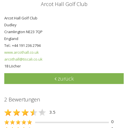
Arcot Hall Golf Club
Arcot Hall Golf Club
Dudley
Cramlington NE23 7QP
England
Tel.: +44 191 236 2794
www.arcothall.co.uk
arcothall@tiscali.co.uk
18 Löcher
zurück
2 Bewertungen
3.5
0