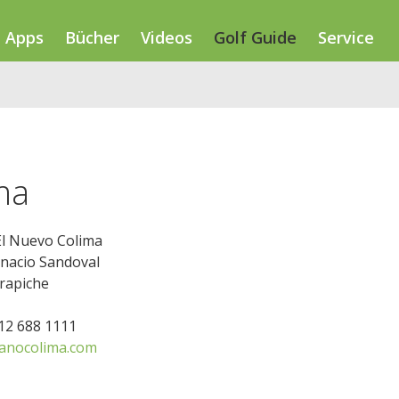
Apps
Bücher
Videos
Golf Guide
Service
ma
El Nuevo Colima
Ignacio Sandoval
rapiche
312 688 1111
anocolima.com