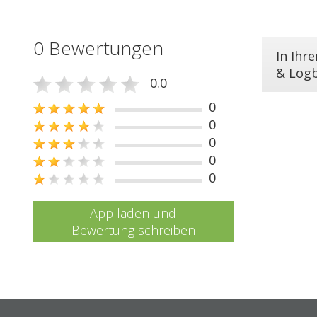
0 Bewertungen
In Ihr
& Log
0.0
0
0
0
0
0
App laden und
Bewertung schreiben