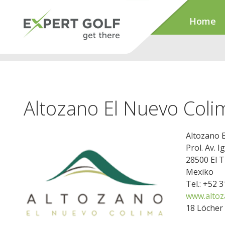
Home
Altozano El Nuevo Coli
Altozano 
Prol. Av. 
28500 El T
Mexiko
Tel.: +52 
www.altoz
18 Löcher