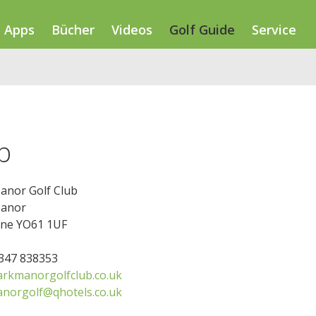
Apps
Bücher
Videos
Golf Guide
Service
b
anor Golf Club
Manor
lne YO61 1UF
1347 838353
rkmanorgolfclub.co.uk
norgolf@qhotels.co.uk