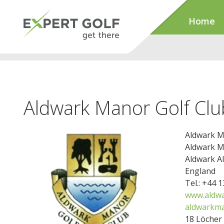
Home
Aldwark Manor Golf Clu
Aldwark M
Aldwark 
Aldwark A
England
Tel.: +44 
www.aldwa
aldwarkma
18 Löcher