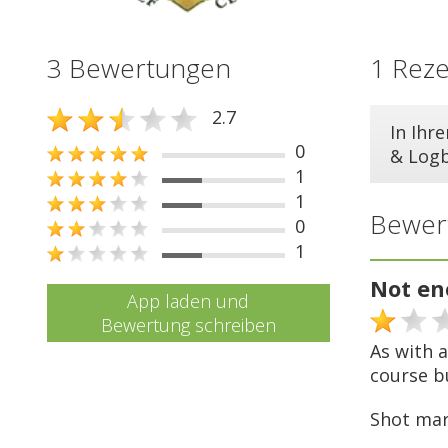
3 Bewertungen
1 Rez
2.7
In Ihr
0
& Log
1
1
Bewer
0
1
Not en
App laden und
Bewertung schreiben
As with a
course bu
Shot ma