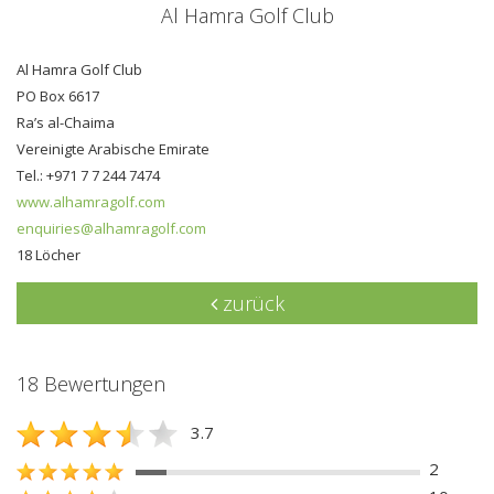
Al Hamra Golf Club
Al Hamra Golf Club
PO Box 6617
Ra’s al-Chaima
Vereinigte Arabische Emirate
Tel.: +971 7 7 244 7474
www.alhamragolf.com
enquiries@alhamragolf.com
18 Löcher
zurück
18 Bewertungen
3.7
2