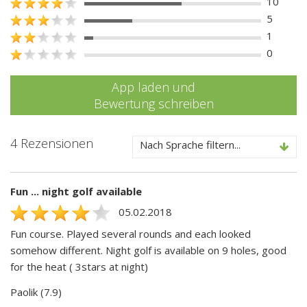
10
5
1
0
App laden und
Bewertung schreiben
4 Rezensionen
Nach Sprache filtern...
Fun ... night golf available
05.02.2018
Fun course. Played several rounds and each looked
somehow different. Night golf is available on 9 holes, good
for the heat ( 3stars at night)
Paolik (7.9)