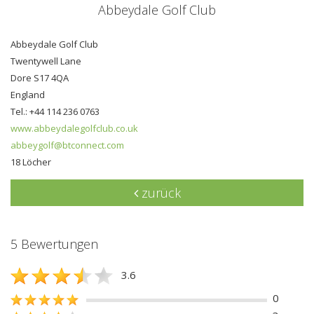
Abbeydale Golf Club
Abbeydale Golf Club
Twentywell Lane
Dore S17 4QA
England
Tel.: +44 114 236 0763
www.abbeydalegolfclub.co.uk
abbeygolf@btconnect.com
18 Löcher
zurück
5 Bewertungen
3.6
0