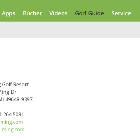
Apps
Bücher
Videos
Golf Guide
Service
 Golf Resort
Ming Dr
MI 49648-9397
31 264 5081
-ming.com
-ming.com