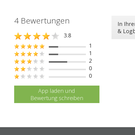
4 Bewertungen
In Ihr
& Log
3.8
1
1
2
0
0
App laden und
Bewertung schreiben