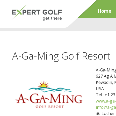
Home
A-Ga-Ming Golf Resort
A-Ga-Ming
627 Ag A 
Kewadin, 
USA
Tel.: +1 2
www.a-ga
info@a-ga
36 Löcher