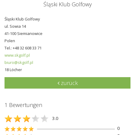
Śląski Klub Golfowy
Śląski Klub Golfowy
ul. Sowia 14
41-100 Siemianowice
Polen
Tel.: +48 32 608 33 71
www.skgolf.pl
biuro@skgolf.pl
18 Löcher
zurück
1 Bewertungen
3.0
0