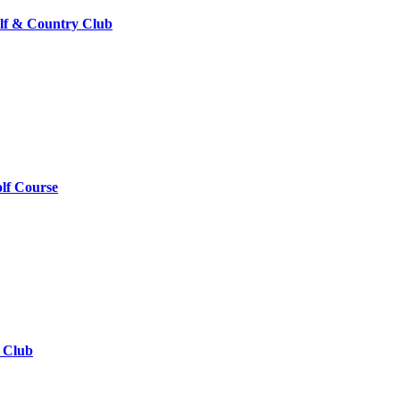
olf & Country Club
lf Course
 Club