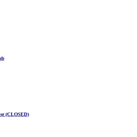
ub
use (CLOSED)