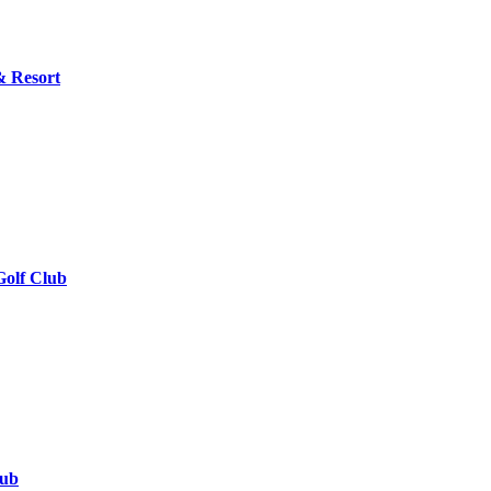
& Resort
Golf Club
lub