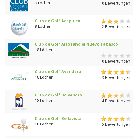
9 Löcher
0 Bewertungen
Club de Golf Acapulco
9 Löcher
2 Bewertungen
Club de Golf Altozano el Nuevo Tabasco
18 Löcher
0 Bewertungen
Club de Golf Avandaro
18 Löcher
3 Bewertungen
Club de Golf Balvanera
18 Löcher
4 Bewertungen
Club de Golf Bellavista
18 Löcher
5 Bewertungen