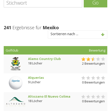
Go
241
Ergebnisse für
Mexiko
Sortieren nach ...
Golfclub
Bewertung
Alamo Country Club
18 Löcher
2 Bewertungen
Alquerías
9 Löcher
0 Bewertungen
Altozano El Nuevo Colima
18 Löcher
0 Bewertungen