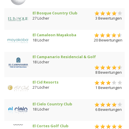
El Bosque Country Club
27 Löcher
3 Bewertungen
El Camaleon Mayakoba
18 Löcher
20 Bewertungen
El Campanario Residencial & Golf
18 Löcher
8 Bewertungen
El Cid Resorts
27 Löcher
1 Bewertungen
El Cielo Country Club
18 Löcher
6 Bewertungen
El Cortes Golf Club