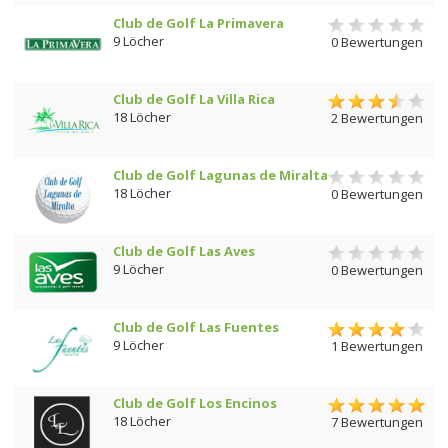
Club de Golf La Primavera
9 Löcher
0 Bewertungen
Club de Golf La Villa Rica
18 Löcher
2 Bewertungen
Club de Golf Lagunas de Miralta
18 Löcher
0 Bewertungen
Club de Golf Las Aves
9 Löcher
0 Bewertungen
Club de Golf Las Fuentes
9 Löcher
1 Bewertungen
Club de Golf Los Encinos
18 Löcher
7 Bewertungen