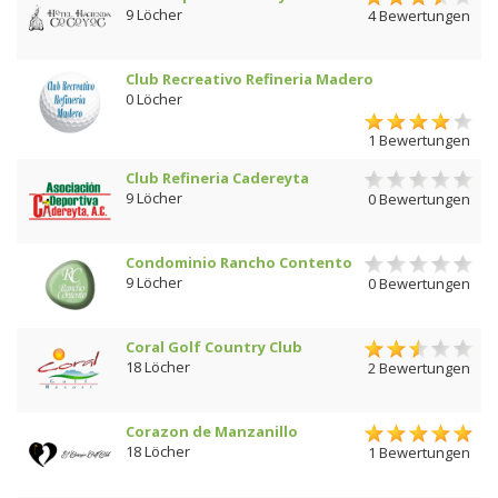
9 Löcher
4 Bewertungen
Club Recreativo Refineria Madero
0 Löcher
1 Bewertungen
Club Refineria Cadereyta
9 Löcher
0 Bewertungen
Condominio Rancho Contento
9 Löcher
0 Bewertungen
Coral Golf Country Club
18 Löcher
2 Bewertungen
Corazon de Manzanillo
18 Löcher
1 Bewertungen