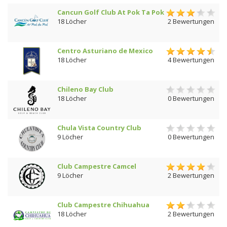
Cancun Golf Club At Pok Ta Pok
18 Löcher
2 Bewertungen
Centro Asturiano de Mexico
18 Löcher
4 Bewertungen
Chileno Bay Club
18 Löcher
0 Bewertungen
Chula Vista Country Club
9 Löcher
0 Bewertungen
Club Campestre Camcel
9 Löcher
2 Bewertungen
Club Campestre Chihuahua
18 Löcher
2 Bewertungen