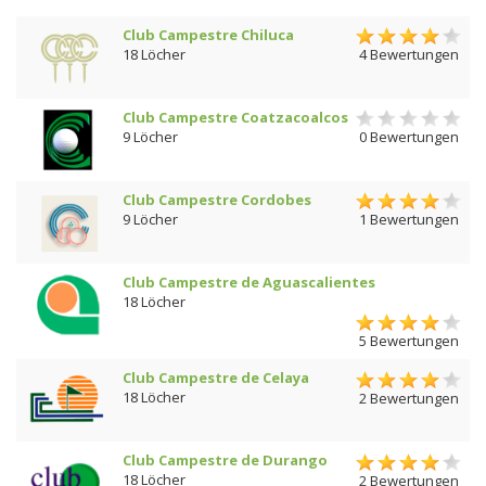
Club Campestre Chiluca
18 Löcher
4 Bewertungen
Club Campestre Coatzacoalcos
9 Löcher
0 Bewertungen
Club Campestre Cordobes
9 Löcher
1 Bewertungen
Club Campestre de Aguascalientes
18 Löcher
5 Bewertungen
Club Campestre de Celaya
18 Löcher
2 Bewertungen
Club Campestre de Durango
18 Löcher
2 Bewertungen