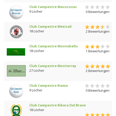
Club Campestre Macocozac
9 Löcher
0 Bewertungen
Club Campestre Mexicali
18 Löcher
2 Bewertungen
Club Campestre Montebello
18 Löcher
1 Bewertungen
Club Campestre Monterrey
27 Löcher
2 Bewertungen
Club Campestre Riama
9 Löcher
0 Bewertungen
Club Campestre Ribera Del Bravo
18 Löcher